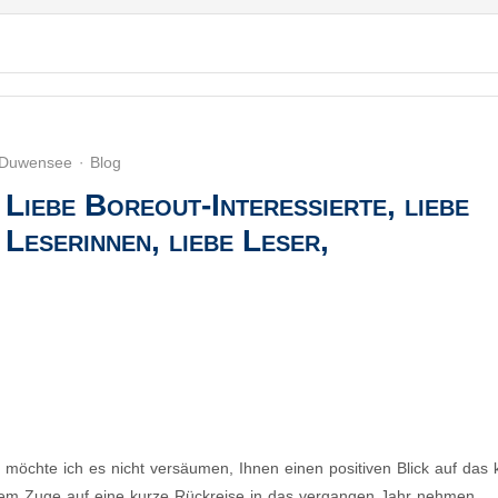
. Duwensee
Blog
Liebe Boreout-Interessierte, liebe
Leserinnen, liebe Leser,
m möchte ich es nicht versäumen, Ihnen einen positiven Blick auf da
sem Zuge auf eine kurze Rückreise in das vergangen Jahr nehmen.