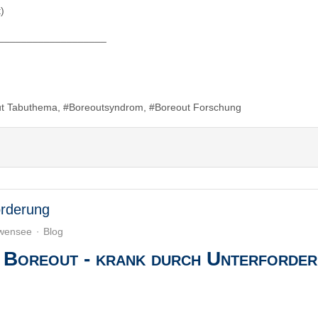
)
___________________
ut Tabuthema
Boreoutsyndrom
Boreout Forschung
orderung
uwensee
Blog
​Boreout - krank durch Unterforde