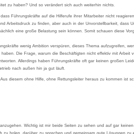
rbeitet zu haben? Und so verändert sich auch weiterhin nichts.
ss Führungskräfte auf die Hilferufe ihrer Mitarbeiter nicht reagiere
und Arbeitsdruck zu finden, aber auch in der Unvorstellbarkeit, dass 
tsächlich eine große Belastung sein können. Somit schauen diese Vor
ngskräfte wenig Ambition verspüren, dieses Thema aufzugreifen, we
haben. Die Frage, warum die Beschäftigten nicht effektiv mit Arbeit v
ntworten. Allerdings haben Führungskräfte oft gar keinen großen Lei
trieb nach außen hin ja gut läuft.
 Aus diesem ohne Hilfe, ohne Rettungsleiter heraus zu kommen ist s
nzugehen. Wichtig ist mir beide Seiten zu sehen und auf gar keinen 
ch zu holen, darüber zu sprechen und gemeinsam gute Lösungen zu e