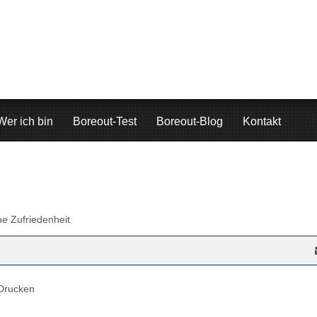
Wer ich bin
Boreout-Test
Boreout-Blog
Kontakt
he Zufriedenheit
Drucken