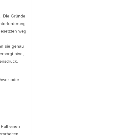
n. Die Gründe
Unterforderung
gesetzten weg
nn sie genau
ersorgt sind,
densdruck.
chwer oder
Fall einen
rarbeiten.